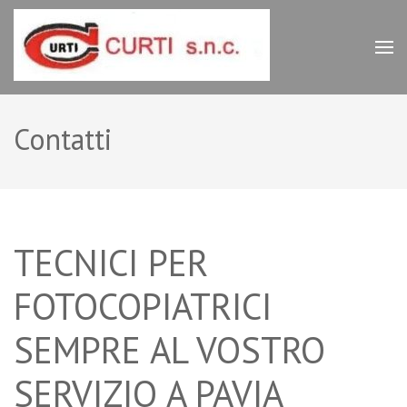
Salta
al
contenuto
Curti Pavia
Registratori di
(premi
Cassa,
Invio)
Fotocopiatrici e
Stampanti
Contatti
Multifunzione
TECNICI PER
FOTOCOPIATRICI
SEMPRE AL VOSTRO
SERVIZIO A PAVIA